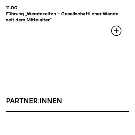
11:00
Führung „Wendezeiten – Gesellschaftlicher Wandel
seit dem Mittelalter“
Mit:
Bettina Habsburg (Leiterin, Museum
für Geschichte Graz) und Dirk Raith
(Mitarbeiter, RCE Graz – Zentrum für
nachhaltige
Gesellschaftstransformation der
Universität Graz)
PARTNER:INNEN