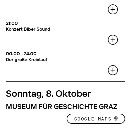
Mit:
Anna Mabo, Clemens Sainitzer und
Alexander Yannilos hosted by Platoo –
Graz
21:00
Konzert Biber Sound
Mit:
Abby Lee Tee
00:00 - 24:00
Der große Kreislauf
Mit:
Skulptur von Markus Hiesleitner im
Außenraum des Volkskundemuseums
Sonntag, 8. Oktober
MUSEUM FÜR GESCHICHTE GRAZ
GOOGLE MAPS