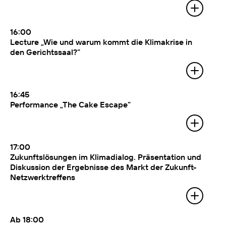
Itshe+Io (Künstler und Initiatoren,
Absteige zur bärtigen Therese)
16:00
Lecture „Wie und warum kommt die Klimakrise in
den Gerichtssaal?”
Mit:
Julia Wallner (Juristin und
Expertin für Klimarecht). Anschließend
Diskussion mit Klara König (Fridays
for Future Österreich). Moderation:
16:45
Marlene Nowotny
Performance „The Cake Escape”
Mit:
Liseth Kreuzweger, Stephanie Olga
Wöhrer und Sarah Osagiede
17:00
Zukunftslösungen im Klimadialog. Präsentation und
Diskussion der Ergebnisse des Markt der Zukunft-
Netzwerktreffens
Mit:
Bundesministerin Leonore Gewessler,
Vizebürgermeisterin Judith Schwentner
und Vertreter:innen der Initiativen
Moderation: Marlene Nowotny
Ab 18:00