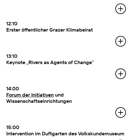
Mit:
Vizebürgermeisterin Judith
Schwentner
12:10
Erster öffentlicher Grazer Klimabeirat
Mit:
Vizebürgermeisterin Judith
Schwentner und Mitgliedern des
Beirats. Moderation: Marlene Nowotny
(Ö1, Wissenschaftsredaktion)
13:10
Keynote „Rivers as Agents of Change”
Mit:
Maja & Reuben Fowkes
(Kurator:innen). Anschließend
Diskussion mit Ulrich Eichelmann
(Verein RiverWatch) Moderation:
14:00
Marlene Nowotny
Forum der Initiativen
und
Wissenschaftseinrichtungen
Mit:
Gestalter:innen, Expert:innen und
Besucher:innen
15:00
Intervention im Duftgarten des Volkskundemuseum
Mit:
Anita Fuchs (Künstlerin) und