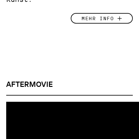
MEHR INFO
Das Festival
Wie schützen wir unsere Flüsse, wie
unsere Böden? Wie schaffen wir die
Energiewende, ohne Huchen, Biber und
Fledermaus zu gefährden? Was tun mit dem
Wolf? Wie können wir robuste Strukturen
für Gleichstellung und soziale
AFTERMOVIE
Gerechtigkeit aufbauen und stärken? Wie
vergrößern wir den utopischen Raum?
Das sind nur einige der Fragen, für die
das Klimakulturfestival Markt der
Zukunft konkrete Lösungsansätze sucht.
Das Festival, das heuer in Kooperation
mit dem Universalmuseum Joanneum