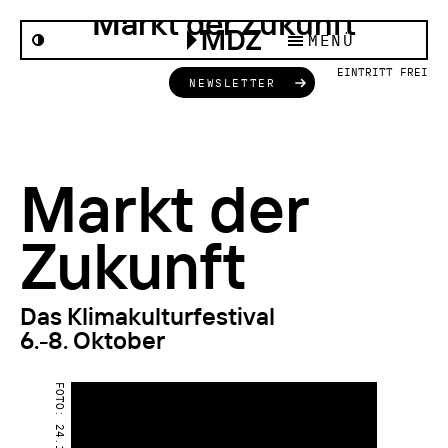
Markt der Zukunft
MENÜ
Archiv
EINTRITT FREI
Initiativen
Kontakt
Markt der
IMPRESSUM
DATENSCHUTZ
Zukunft
Das Klimakulturfestival
6.-8. Oktober
FOTO: