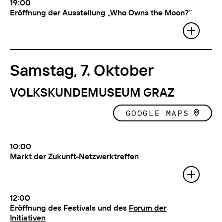
19:00
Eröffnung der Ausstellung „Who Owns the Moon?“
Mit:
Ebru Kurbak Kurator: Günther
Holler-Schuster (Neue Galerie Graz)
ZUR AUSSTELLUNG
Samstag, 7. Oktober
VOLKSKUNDEMUSEUM GRAZ
GOOGLE MAPS
10:00
Markt der Zukunft-Netzwerktreffen
Mit:
BODEN GEWINNEN, IM FLUSS BLEIBEN,
GEMEINSCHAFT STÄRKEN, BESSER ESSEN,
NOWTOPIA LEBEN, KUKUK FUZI
(geschlossene Veranstaltung)
12:00
Eröffnung des Festivals und des
Forum der
NETZWERKTREFFEN
Initiativen