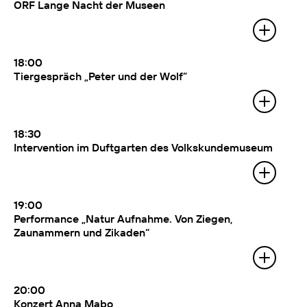
ORF Lange Nacht der Museen
18:00
Tiergespräch „Peter und der Wolf”
Mit:
Peter Iwaniewicz (Falter-Tier-
Experte) im Gespräch mit Schaf und
Wolf (Lena Elsa Kolle, Mathias Lodd)
18:30
Intervention im Duftgarten des Volkskundemuseum
Mit:
Anita Fuchs (Künstlerin) und
Itshe+Io (Künstler und Initiatoren,
Absteige zur bärtigen Therese)
19:00
Performance „Natur Aufnahme. Von Ziegen,
Zaunammern und Zikaden“
Mit:
Bodo Hell (Schriftsteller), Martin
Leitner (Regisseur), Georg Vogel
(Musiker) in der Antoniuskirche des
Volkskundemuseum
20:00
Konzert Anna Mabo